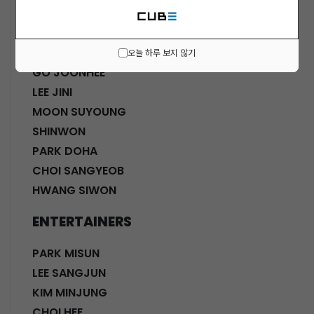
ACTORS
KWON SOHYUN
HWANG SHINHYE
오늘 하루 보지 않기
GO JOONHEE
LEE JINI
MOON SUYOUNG
SHINWON
PARK DOHA
CHOI SANGYEOB
HWANG SIWON
ENTERTAINERS
PARK MISUN
LEE SANGJUN
KIM MINJUNG
CHOI HEE