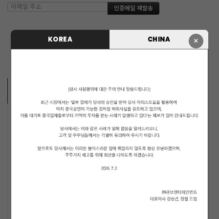
KOREA
CHINA
×
ARTISTS
MUSICIANS
PENTAGON
i-dle (아이들)
LIGHTSUM
NOWZ
SLAY