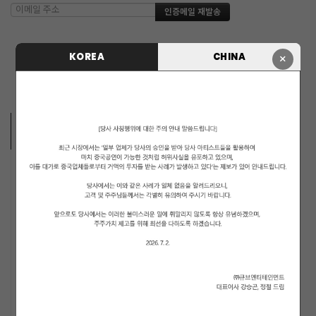
KOREA
CHINA
×
ARTISTS
MUSICIANS
PENTAGON
i-dle (아이들)
LIGHTSUM
NOWZ
SLAY