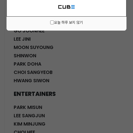
ACTORS
KWON SOHYUN
HWANG SHINHYE
오늘 하루 보지 않기
GO JOONHEE
LEE JINI
MOON SUYOUNG
SHINWON
PARK DOHA
CHOI SANGYEOB
HWANG SIWON
ENTERTAINERS
PARK MISUN
LEE SANGJUN
KIM MINJUNG
CHOI HEE