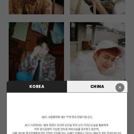
KOREA
CHINA
×