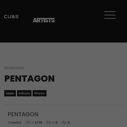
Sketchbook5, 스케치북5
Sketchbook5, 스케치북5
ARTISTS
MUSICIANS
PENTAGON
Main
Album
Photo
PENTAGON
CubeEnt
조회 수
2710
추천 수
0
댓글
0