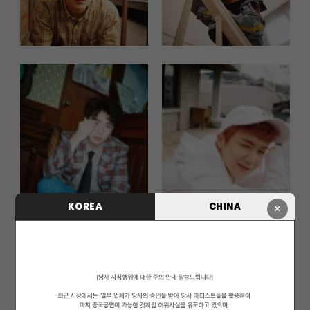
KOREA
CHINA
×