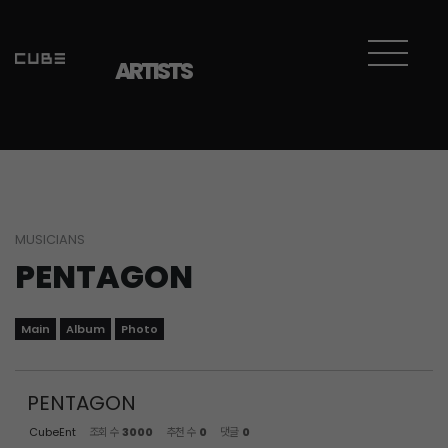
Sketchbook5, 스케치북5
Sketchbook5, 스케치북5
ARTISTS
MUSICIANS
PENTAGON
Main
Album
Photo
PENTAGON
CubeEnt
조회 수
3000
추천 수
0
댓글
0