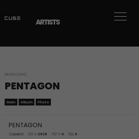
Sketchbook5, 스케치북5
Sketchbook5, 스케치북5
ARTISTS
MUSICIANS
PENTAGON
Main
Album
Photo
PENTAGON
CubeEnt
조회 수
2928
추천 수
0
댓글
0