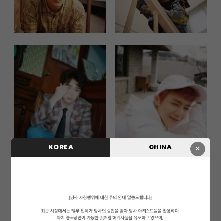
KOREA
CHINA
×