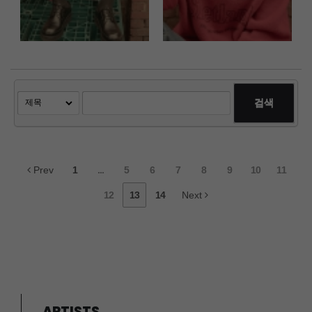
검색
Prev
1
...
5
6
7
8
9
10
11
12
13
14
Next
ARTISTS