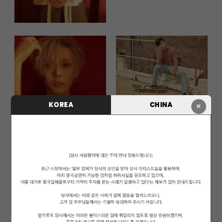
KOREA
CHINA
×