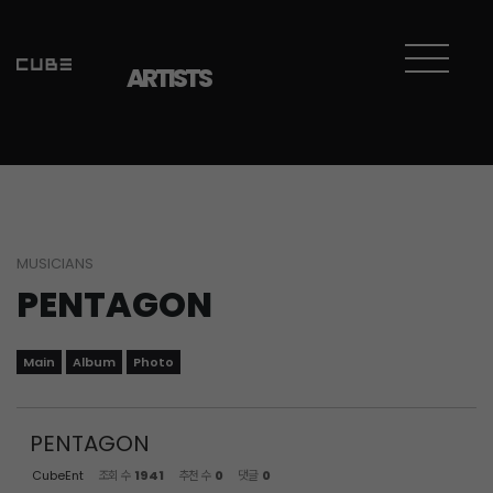
Sketchbook5, 스케치북5
Sketchbook5, 스케치북5
ARTISTS
MUSICIANS
PENTAGON
Main
Album
Photo
PENTAGON
CubeEnt
조회 수
1941
추천 수
0
댓글
0