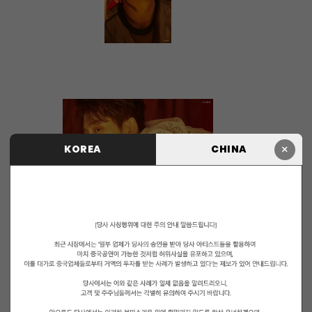
×
KOREA
CHINA