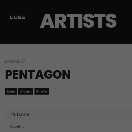
Sketchbook5, 스케치북5
Sketchbook5, 스케치북5
ARTISTS
MUSICIANS
PENTAGON
Main
Album
Photo
PENTAGON
CubeEnt