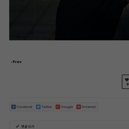
Prev
추
Facebook
Twitter
Google
Pinterest
✔
댓글 쓰기