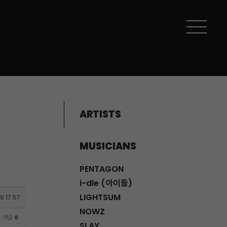
ARTISTS
MUSICIANS
PENTAGON
i-dle (아이들)
LIGHTSUM
9 17:57
NOWZ
댓글
0
SLAY