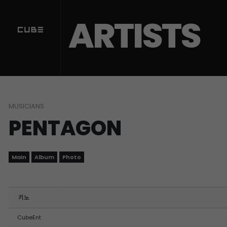
Sketchbook5, 스케치북5
Sketchbook5, 스케치북5
ARTISTS
MUSICIANS
PENTAGON
Main
Album
Photo
키노
CubeEnt