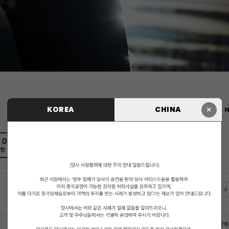
×
KOREA
CHINA
N
0
0
천
비추천
에디터 선택