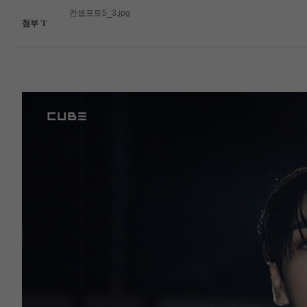
컨셉포토5_3.jpg
첨부
'
1
'