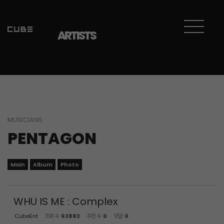
Sketchbook5, 스케치북5
Sketchbook5, 스케치북5
ARTISTS
MUSICIANS
PENTAGON
Main
Album
Photo
WHU IS ME : Complex
CubeEnt
조회 수
62882
추천 수
0
댓글
0