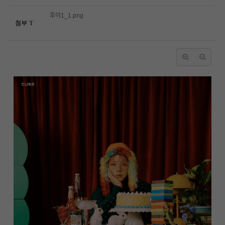
후이1_1.png
첨부
'
1
'