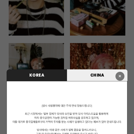
KOREA
CHINA
×