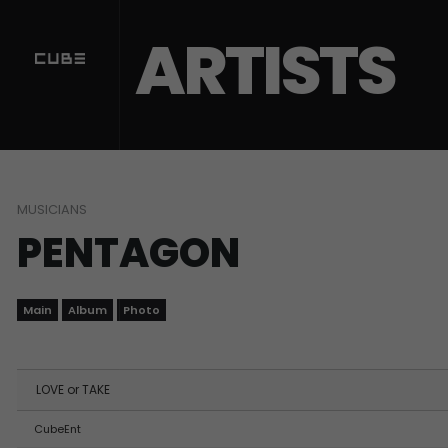
Sketchbook5, 스케치북5
Sketchbook5, 스케치북5
ARTISTS
MUSICIANS
PENTAGON
Main
Album
Photo
LOVE or TAKE
CubeEnt