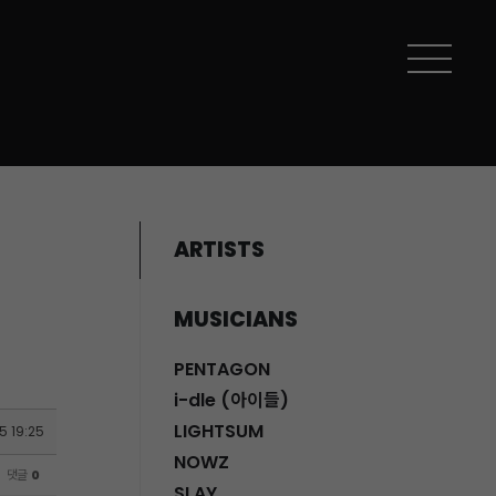
ARTISTS
MUSICIANS
PENTAGON
i-dle (아이들)
LIGHTSUM
5 19:25
NOWZ
댓글
0
SLAY