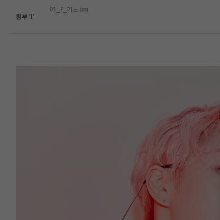
01_7_키노.jpg
첨부
'
1
'