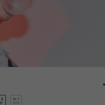
N
1
0
천
비추천