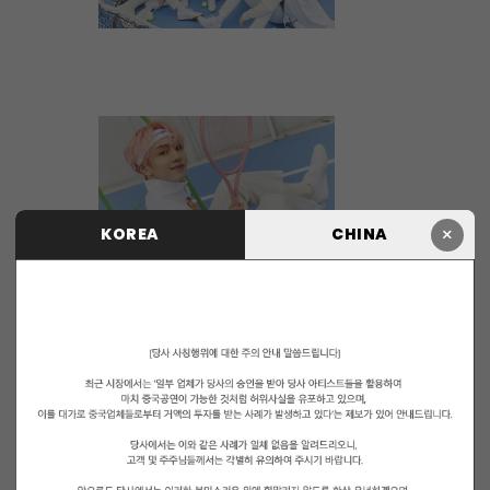
×
KOREA
CHINA