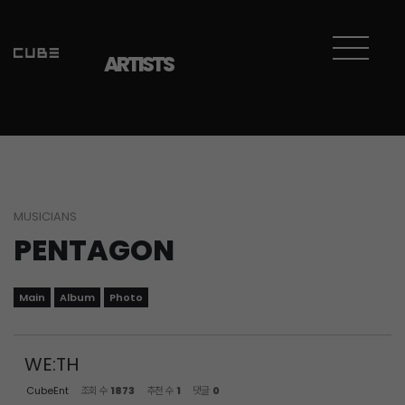
Sketchbook5, 스케치북5
Sketchbook5, 스케치북5
ARTISTS
MUSICIANS
PENTAGON
Main
Album
Photo
WE:TH
CubeEnt
조회 수
1873
추천 수
1
댓글
0