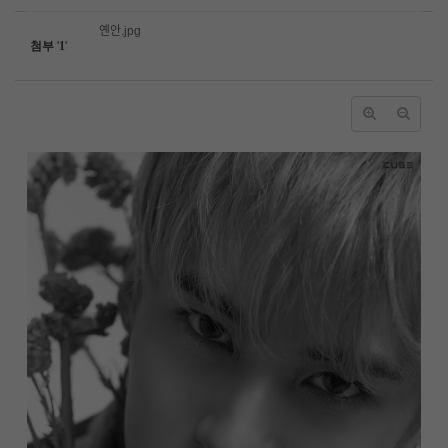
옌안.jpg
첨부
'
1
'