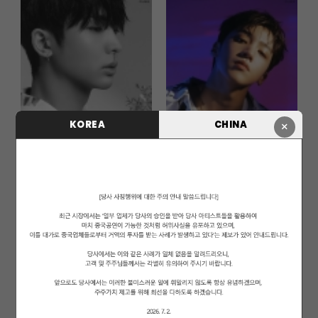
KOREA
CHINA
×