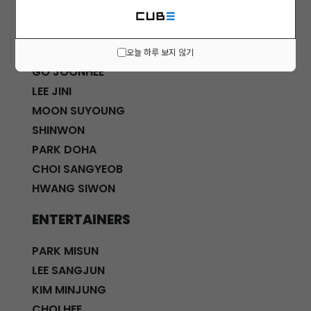
ACTORS
KWON SOHYUN
HWANG SHINHYE
오늘 하루 보지 않기
GO JOONHEE
LEE JINI
MOON SUYOUNG
SHINWON
PARK DOHA
CHOI SANGYEOB
HWANG SIWON
ENTERTAINERS
PARK MISUN
LEE SANGJUN
KIM MINJUNG
CHOI HEE