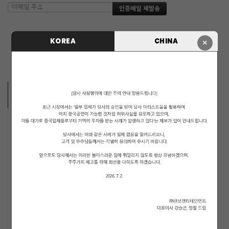
KOREA
CHINA
×
ARTISTS
MUSICIANS
PENTAGON
i-dle (아이들)
LIGHTSUM
NOWZ
SLAY