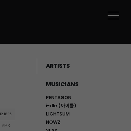
ARTISTS
MUSICIANS
PENTAGON
i-dle (아이들)
LIGHTSUM
2 18:16
NOWZ
댓글
0
SLAY