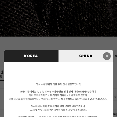
×
KOREA
CHINA
N
1
0
천
비추천
에디터 선택