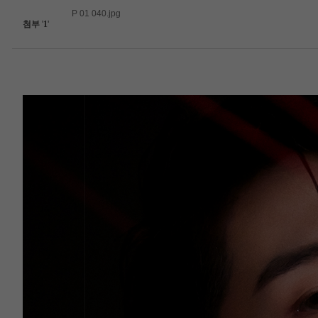
P 01 040.jpg
첨부
'
1
'