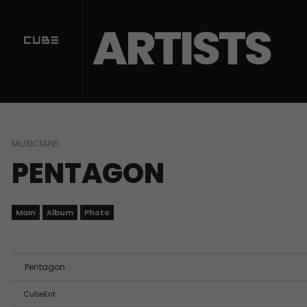
Sketchbook5, 스케치북5
Sketchbook5, 스케치북5
ARTISTS
MUSICIANS
PENTAGON
Main
Album
Photo
Pentagon
CubeEnt