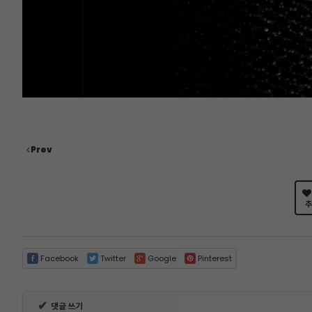
Prev
추
Facebook
Twitter
Google
Pinterest
✔
댓글 쓰기