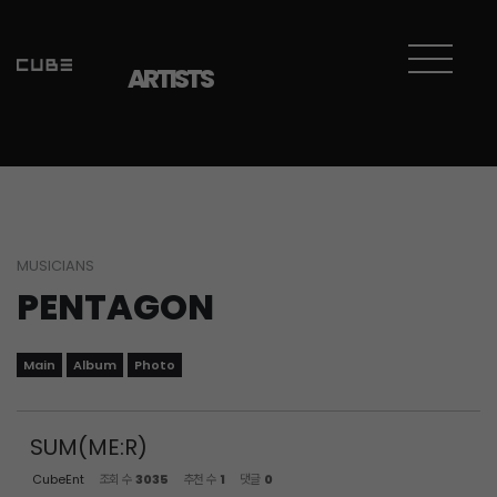
Sketchbook5, 스케치북5
Sketchbook5, 스케치북5
ARTISTS
MUSICIANS
PENTAGON
Main
Album
Photo
SUM(ME:R)
CubeEnt
조회 수
3035
추천 수
1
댓글
0