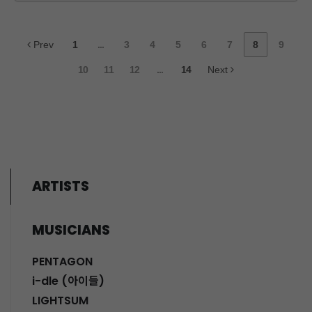
Prev
1
...
3
4
5
6
7
8
9
10
11
12
...
14
Next
ARTISTS
MUSICIANS
PENTAGON
i-dle (아이들)
LIGHTSUM