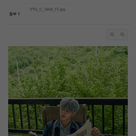
PTG_C_3468_F1.jpg
첨부
'
1
'