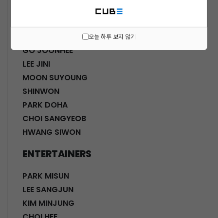
ACTORS
KWON SOHYUN
HWANG SHINHYE
오늘 하루 보지 않기
GO JOONHEE
LEE JINI
MOON SUYOUNG
SHINWON
PARK DOHA
CHOI SANGYEOB
HWANG SIWON
ENTERTAINERS
PARK MISUN
LEE SANGJUN
KIM MINJUNG
CHOI HEE