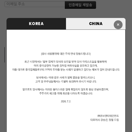
KOREA
CHINA
×
ARTISTS
MUSICIANS
PENTAGON
i-dle (아이들)
LIGHTSUM
NOWZ
SLAY