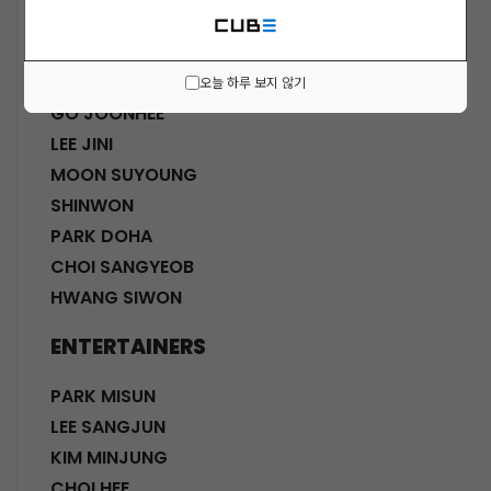
ACTORS
KWON SOHYUN
HWANG SHINHYE
오늘 하루 보지 않기
GO JOONHEE
LEE JINI
MOON SUYOUNG
SHINWON
PARK DOHA
CHOI SANGYEOB
HWANG SIWON
ENTERTAINERS
PARK MISUN
LEE SANGJUN
KIM MINJUNG
CHOI HEE