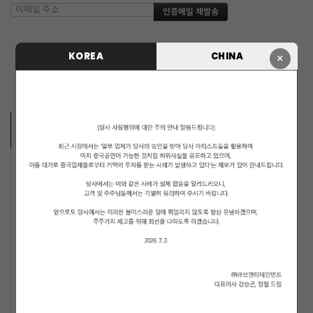
KOREA
CHINA
×
ARTISTS
MUSICIANS
PENTAGON
i-dle (아이들)
LIGHTSUM
NOWZ
SLAY