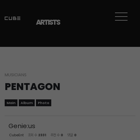
Sketchbook5, 스케치북5
Sketchbook5, 스케치북5
ARTISTS
MUSICIANS
PENTAGON
Main
Album
Photo
Genie:us
CubeEnt
조회 수
2331
추천 수
0
댓글
0