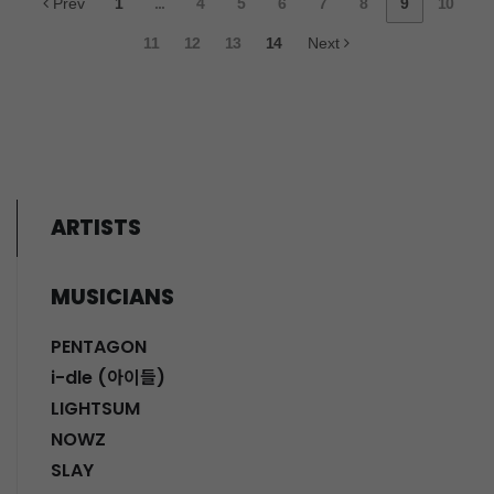
Prev
1
...
4
5
6
7
8
9
10
11
12
13
14
Next
ARTISTS
MUSICIANS
PENTAGON
i-dle (아이들)
LIGHTSUM
NOWZ
SLAY