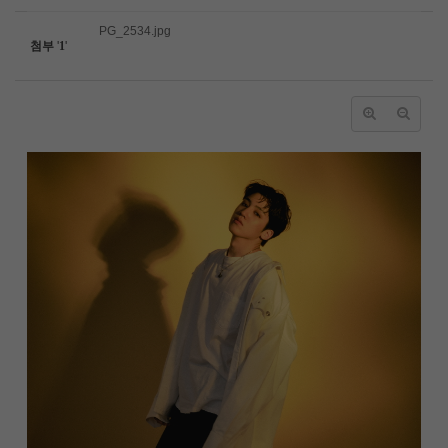
PG_2534.jpg
첨부
'
1
'