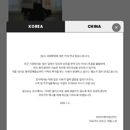
KOREA
CHINA
×