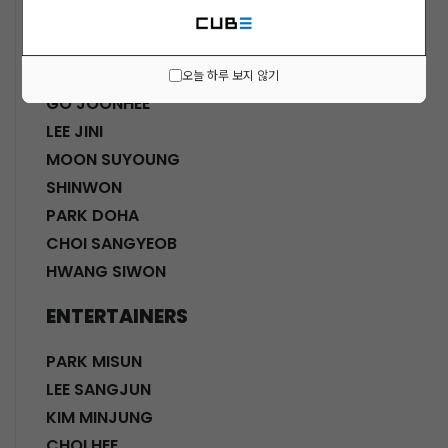
ACTORS
KWON SOHYUN
HWANG SHINHYE
오늘 하루 보지 않기
GO JOONHEE
LEE JINI
MOON SUYOUNG
SHINWON
PARK DOHA
CHOI SANGYEOB
HWANG SIWON
ENTERTAINERS
PARK MISUN
LEE SANGJUN
KIM MINJUNG
CHOI HEE