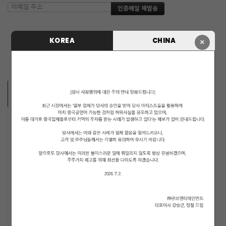
KOREA
CHINA
×
ARTISTS
MUSICIANS
PENTAGON
i-dle (아이들)
LIGHTSUM
NOWZ
SLAY