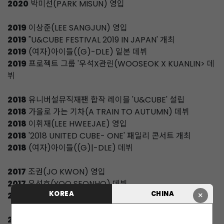
2020
박미선(PARK MISUN) 영입
2019
이상준(LEE SANGJUN) 영입
2019
"U&CUBE FESTIVAL 2019 IN JAPAN' 개최
2019
(여자)아이들((G)-DLE) 일본 데뷔
2019
프로젝트 그룹 '우석X관린(WOOSEOK X KUANLIN> 데
뷔
2018
유니버설뮤직재팬 합작 레이블 'U&CUBE' 설립
2018
가을로 가는 기차(A TRAIN TO AUTUMN) 데뷔
2018
이휘재(LEE HWEEJAE) 영입
2018
'2018 UNITED CUBE- ONE' 패밀리 콘서트 개최
2018
(여자)아이들((G)|-DLE) 데뷔
2017
조권(JO KWON) 영입
2017
유선호(YOO SEONHO) 데뷔
KOREA
CHINA
×
2017
프로젝트 그룹'TRIPLE H(트리플 H) 데뷔
2016
펜타곤(PENTAGON) 일본 데뷔