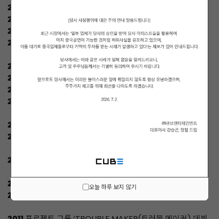
2016
씨엘씨(CLC) 일본 데뷔
2016
펜타곤(PENTAGON) 데뷔
2016
허경환(HEO KYEONGHWAN) 영입
2016
(주)스타라인엔터 설립
2015
큐브 엔터테인먼트 재팬 설립
2015
씨엘씨(CLC) 데뷔
2015
나인우(NA INWOO) 데뷔
2015
코스닥 상장
2014
큐브 DC 합병
2014
비투비(BTOB) 일본 데뷔
2013
비(RAIN) 전속계약 체결
2012
"UNITED CUBE 패밀리 콘서트 개최
오늘 하루 보지 않기
2012
비투비(BTOB) 데뷔
2011
프로젝트 그룹 ‘TROUBLE MAKER(트러블 메이커) 데뷔