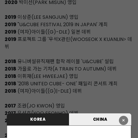
2020
박미선(PARK MISUN) 영입
2019
이상준(LEE SANGJUN) 영입
2019
"U&CUBE FESTIVAL 2019 IN JAPAN' 개최
2019
(여자)아이들((G)-DLE) 일본 데뷔
2019
프로젝트 그룹 '우석X관린(WOOSEOK X KUANLIN> 데
뷔
2018
유니버설뮤직재팬 합작 레이블 'U&CUBE' 설립
2018
가을로 가는 기차(A TRAIN TO AUTUMN) 데뷔
2018
이휘재(LEE HWEEJAE) 영입
2018
'2018 UNITED CUBE- ONE' 패밀리 콘서트 개최
2018
(여자)아이들((G)|-DLE) 데뷔
2017
조권(JO KWON) 영입
2017
유선호(YOO SEONHO) 데뷔
KOREA
CHINA
×
2017
프로젝트 그룹'TRIPLE H(트리플 H) 데뷔
2016
펜타곤(PENTAGON) 일본 데뷔