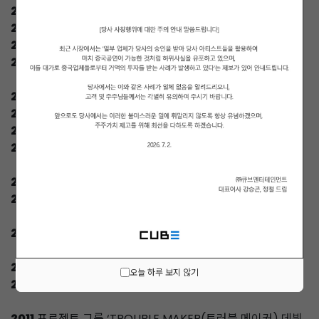
2016
씨엘씨(CLC) 일본 데뷔
2016
펜타곤(PENTAGON) 데뷔
2016
허경환(HEO KYEONGHWAN) 영입
2016
(주)스타라인엔터 설립
2015
큐브 엔터테인먼트 재팬 설립
2015
씨엘씨(CLC) 데뷔
2015
나인우(NA INWOO) 데뷔
2015
코스닥 상장
2014
큐브 DC 합병
2014
비투비(BTOB) 일본 데뷔
2013
비(RAIN) 전속계약 체결
2012
"UNITED CUBE 패밀리 콘서트 개최
오늘 하루 보지 않기
2012
비투비(BTOB) 데뷔
2011
프로젝트 그룹 ‘TROUBLE MAKER(트러블 메이커) 데뷔