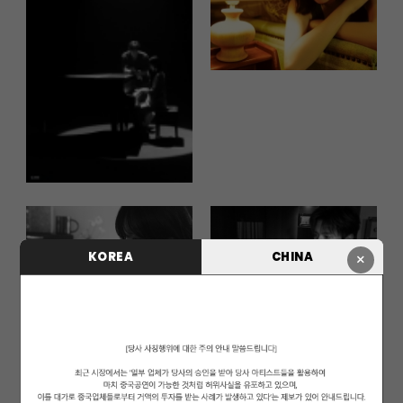
KOREA
CHINA
×