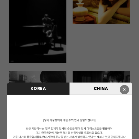
KOREA
CHINA
×