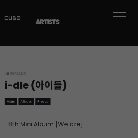
Sketchbook5, 스케치북5
Sketchbook5, 스케치북5
ARTISTS
MUSICIANS
i-dle (아이들)
Main
Album
Photo
8th Mini Album [We are]