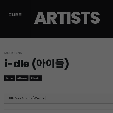
Sketchbook5, 스케치북5
Sketchbook5, 스케치북5
ARTISTS
MUSICIANS
i-dle (아이들)
Main
Album
Photo
8th Mini Album [We are]