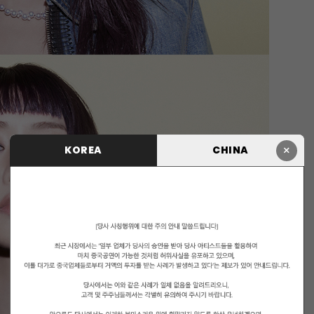
×
KOREA
CHINA