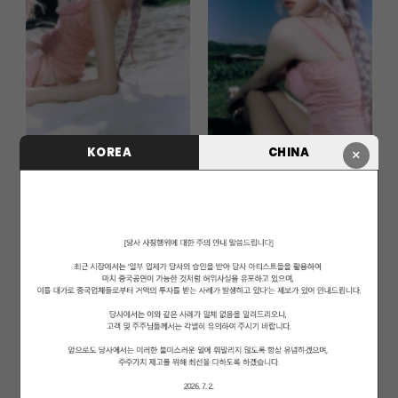
KOREA
CHINA
×