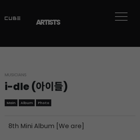
Sketchbook5, 스케치북5
Sketchbook5, 스케치북5
ARTISTS
MUSICIANS
i-dle (아이들)
Main
Album
Photo
8th Mini Album [We are]