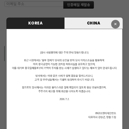
KOREA
CHINA
×
ARTISTS
MUSICIANS
PENTAGON
i-dle (아이들)
LIGHTSUM
NOWZ
SLAY