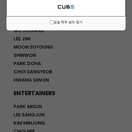
ACTORS
KWON SOHYUN
HWANG SHINHYE
오늘 하루 보지 않기
GO JOONHEE
LEE JINI
MOON SUYOUNG
SHINWON
PARK DOHA
CHOI SANGYEOB
HWANG SIWON
ENTERTAINERS
PARK MISUN
LEE SANGJUN
KIM MINJUNG
CHOI HEE