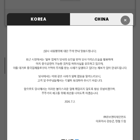
ID/PW 찾기
|
회원가입
KOREA
CHINA
×
ARTISTS VIDEO
MUSICIANS
PENTAGON
i-dle (아이들)
LIGHTSUM
NOWZ
ARCHIVE