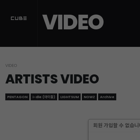
VIDEO
VIDEO
ARTISTS VIDEO
PENTAGON
i-dle (아이들)
LIGHTSUM
NOWZ
Archive
회원 가입할 수 없습니