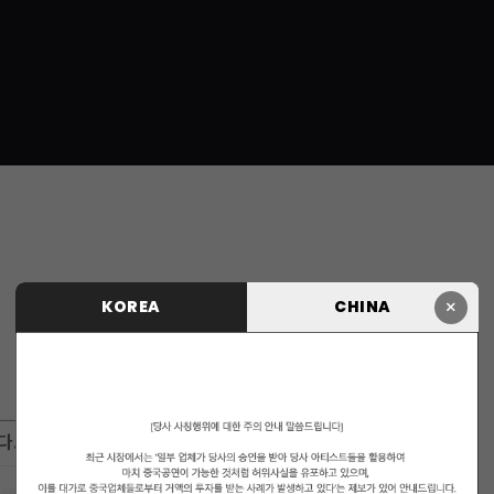
×
KOREA
CHINA
다.