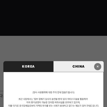
×
KOREA
CHINA
다.