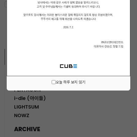
ARTISTS VIDEO
MUSICIANS
오늘 하루 보지 않기
PENTAGON
i-dle (아이들)
LIGHTSUM
NOWZ
ARCHIVE