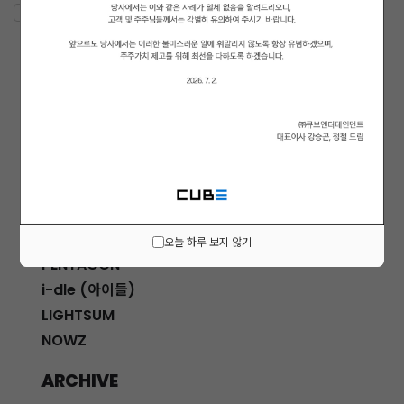
ARTISTS VIDEO
MUSICIANS
오늘 하루 보지 않기
PENTAGON
i-dle (아이들)
LIGHTSUM
NOWZ
ARCHIVE