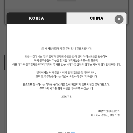
ID/PW 찾기
|
회원가입
KOREA
CHINA
×
ARTISTS VIDEO
MUSICIANS
PENTAGON
i-dle (아이들)
LIGHTSUM
NOWZ
ARCHIVE