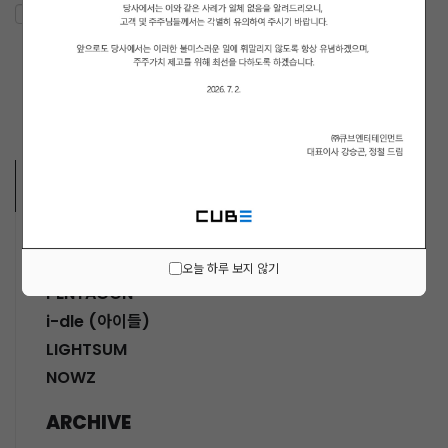
ARTISTS VIDEO
MUSICIANS
오늘 하루 보지 않기
PENTAGON
i-dle (아이들)
LIGHTSUM
NOWZ
ARCHIVE