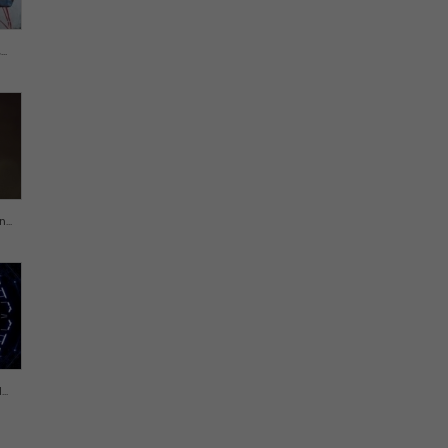
..
..
..