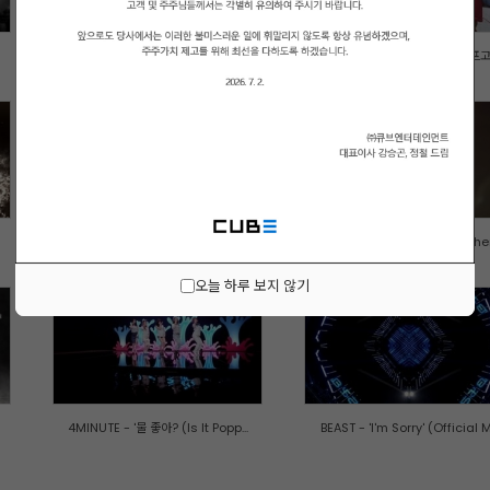
큐브아티스트 - 크리스마스 노래 ...
신지훈 (Shin Ji Hoon) - '아프고.
BTOB - 스릴러 (Thriller) M/V
BTOB - 내가 니 남자였을때 (When.
오늘 하루 보지 않기
4MINUTE - '물 좋아? (Is It Popp...
BEAST - 'I'm Sorry' (Official M.