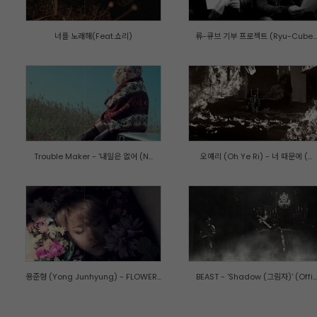
너를 노래해(Feat.쇼리)
류-큐브 기부 프로젝트 (Ryu-Cube...
Trouble Maker - '내일은 없어 (N...
오예리 (Oh Ye Ri) - 너 때문에 (...
용준형 (Yong Junhyung) - FLOWER...
BEAST - 'Shadow (그림자)' (Offi...