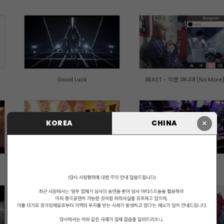
Good Luck
BEAST - '이젠 아니야 (No More)'.
×
KOREA
CHINA
오늘 뭐해 (Whatcha Doin' Today)'
뛰뛰빵빵