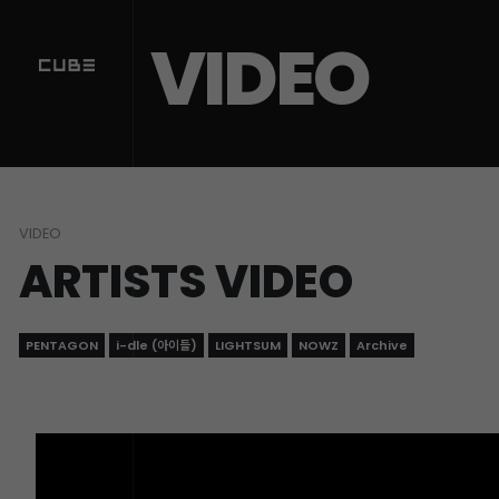
Sketchbook5, 스케치북5
Sketchbook5, 스케치북5
VIDEO
VIDEO
ARTISTS VIDEO
PENTAGON
i-dle (아이들)
LIGHTSUM
NOWZ
Archive