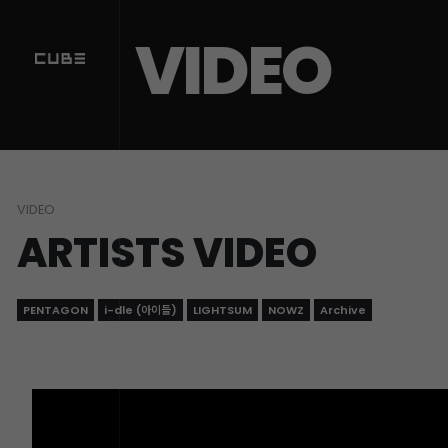
Sketchbook5, 스케치북5
Sketchbook5, 스케치북5
VIDEO
VIDEO
ARTISTS VIDEO
PENTAGON
i-dle (아이들)
LIGHTSUM
NOWZ
Archive