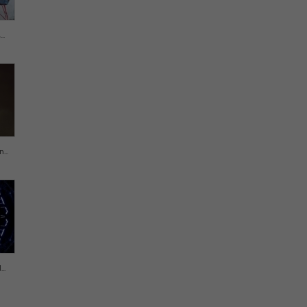
..
..
..