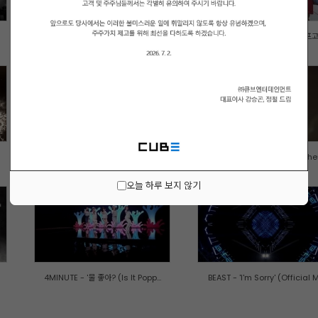
큐브아티스트 - 크리스마스 노래 ...
신지훈 (Shin Ji Hoon) - '아프고.
BTOB - 스릴러 (Thriller) M/V
BTOB - 내가 니 남자였을때 (When.
오늘 하루 보지 않기
4MINUTE - '물 좋아? (Is It Popp...
BEAST - 'I'm Sorry' (Official M.