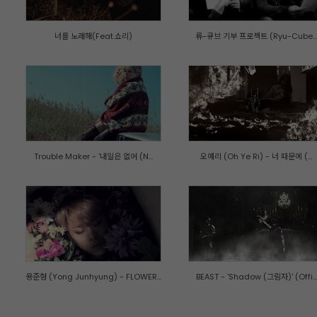
너를 노래해(Feat.쇼리)
류-큐브 기부 프로젝트 (Ryu-Cube...
Trouble Maker - '내일은 없어 (N...
오예리 (Oh Ye Ri) - 너 때문에 (...
용준형 (Yong Junhyung) - FLOWER...
BEAST - 'Shadow (그림자)' (Offi...