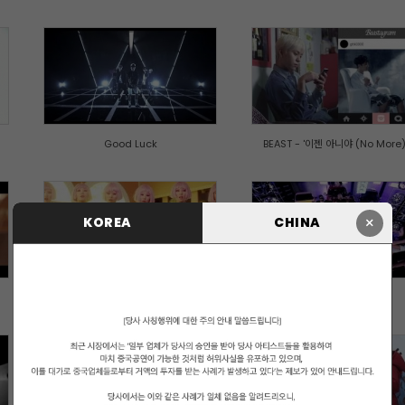
Good Luck
BEAST - '이젠 아니야 (No More)'.
×
KOREA
CHINA
오늘 뭐해 (Whatcha Doin' Today)'
뛰뛰빵빵