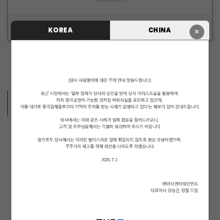
ID/PW 찾기
|
회원가입
KOREA
CHINA
×
ARTISTS VIDEO
MUSICIANS
PENTAGON
i-dle (아이들)
LIGHTSUM
NOWZ
ARCHIVE