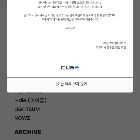
ARTISTS VIDEO
MUSICIANS
오늘 하루 보지 않기
PENTAGON
i-dle (아이들)
LIGHTSUM
NOWZ
ARCHIVE