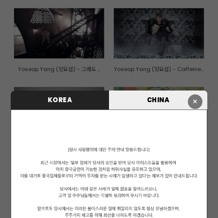
Yoseop Yang (양요섭) - 그래도 ...
Yoseop Yang (양요섭) - Caffeine...
KOREA
CHINA
×
노지훈 (Roh Jihoon) - 벌 받나 ...
HYUNA - 'Ice Cream' (Official M...