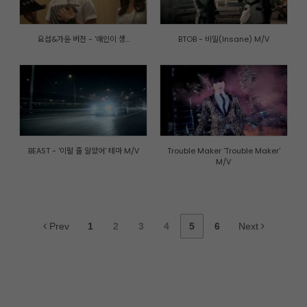
요섭&가윤 버전 - '애인이 생...
BTOB - 비밀(Insane) M/V
BEAST - '이럴 줄 알았어' 테마 M/V
Trouble Maker 'Trouble Maker'
M/V
Prev
1
2
3
4
5
6
Next