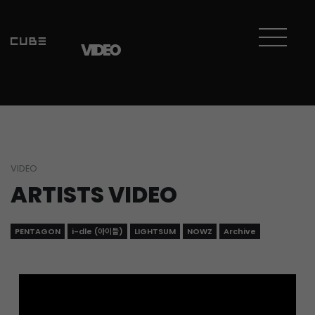
Sketchbook5, 스케치북5
Sketchbook5, 스케치북5
VIDEO
VIDEO
ARTISTS VIDEO
PENTAGON
i-dle (아이들)
LIGHTSUM
NOWZ
Archive