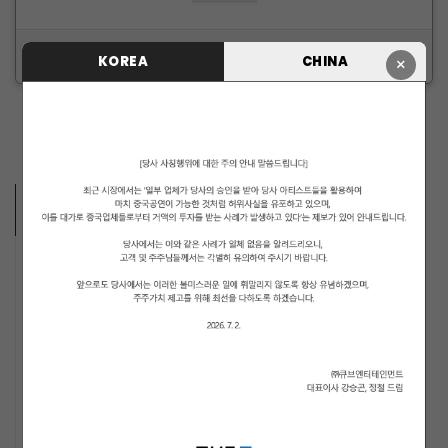
ID/PW 찾기
|
회원가입
KOREA
CHINA
×
ARTISTS VIDEO
MUSICIANS
PENTAGON
i-dle (아이들)
LIGHTSUM
NOWZ
ARCHIVE