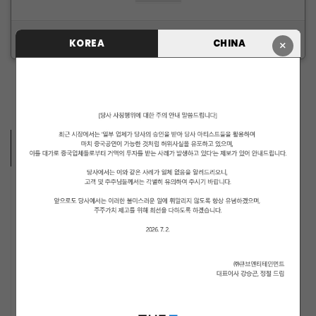
ID/PW 찾기
|
회원가입
KOREA
CHINA
×
ARTISTS VIDEO
MUSICIANS
PENTAGON
i-dle (아이들)
LIGHTSUM
NOWZ
ARCHIVE