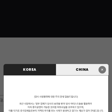
×
KOREA
CHINA
다.