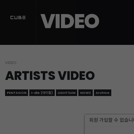
VIDEO
VIDEO
ARTISTS VIDEO
PENTAGON
i-dle (아이들)
LIGHTSUM
NOWZ
Archive
회원 가입할 수 없습니