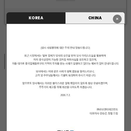
ID/PW 찾기
|
회원가입
KOREA
CHINA
×
ARTISTS VIDEO
MUSICIANS
PENTAGON
i-dle (아이들)
LIGHTSUM
NOWZ
ARCHIVE