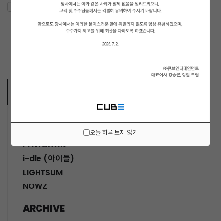
ARTISTS VIDEO
MUSICIANS
오늘 하루 보지 않기
PENTAGON
i-dle (아이들)
LIGHTSUM
NOWZ
ARCHIVE