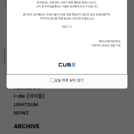
ARTISTS VIDEO
MUSICIANS
오늘 하루 보지 않기
PENTAGON
i-dle (아이들)
LIGHTSUM
NOWZ
ARCHIVE