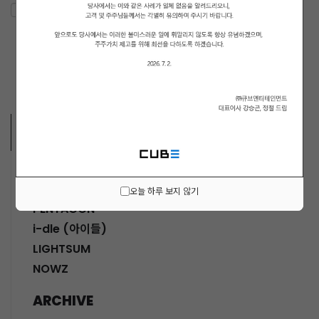
ARTISTS VIDEO
MUSICIANS
오늘 하루 보지 않기
PENTAGON
i-dle (아이들)
LIGHTSUM
NOWZ
ARCHIVE