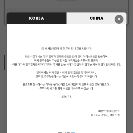
ID/PW 찾기
|
회원가입
KOREA
CHINA
×
ARTISTS VIDEO
MUSICIANS
PENTAGON
i-dle (아이들)
LIGHTSUM
NOWZ
ARCHIVE