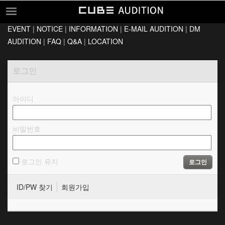
EVENT
|
NOTICE
|
INFORMATION
|
E-MAIL AUDITION
|
DM
EVENT
AUDITION
|
FAQ
|
Q&A
|
LOCATION
NOTICE
로그인
INFORMATION
E-MAIL AUDITION
아이디
DM AUDITION
FAQ
비밀번호
Q&A
LOCATION
로그인 유지
로그인
ID/PW 찾기
회원가입