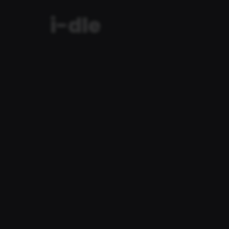
i-dle