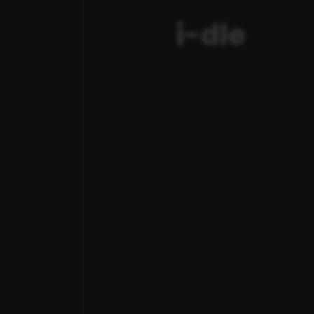
i-dle