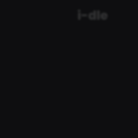
i-dle