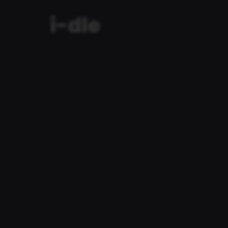
i-dle