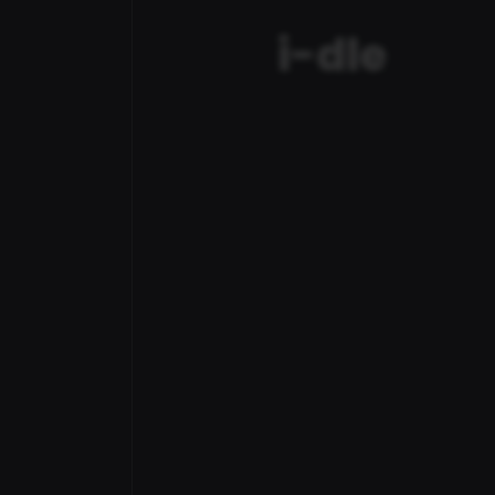
i-dle