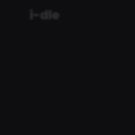
i-dle