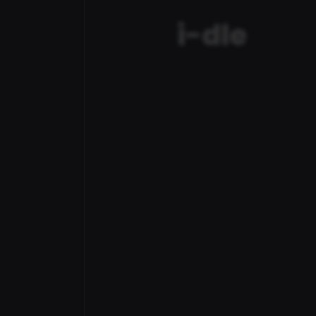
i-dle