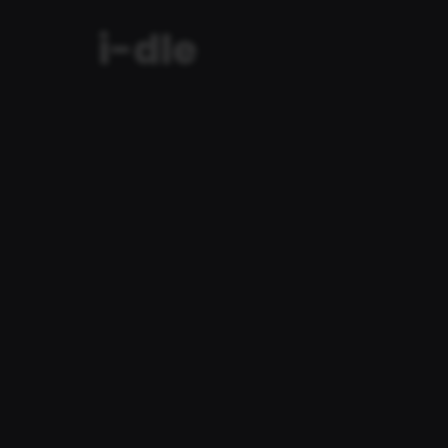
i-dle